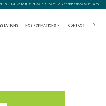
EL.: GUILLAUME BEAUSSIER 06.12.21.06.02 - CLAIRE FRAYSSE 06.84.92.48.03
ESTATIONS
NOS FORMATIONS
CONTACT