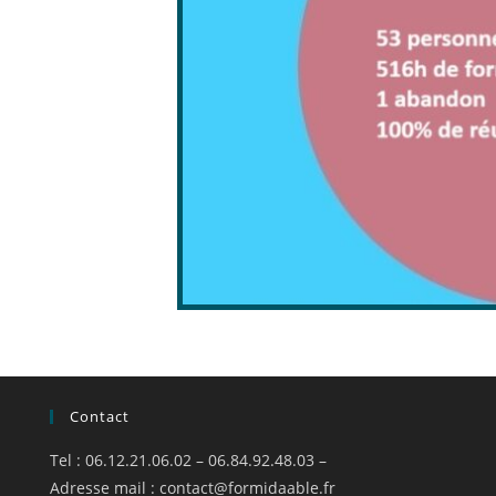
Contact
Tel : 06.12.21.06.02 – 06.84.92.48.03 –
Adresse mail :
contact@formidaable.fr